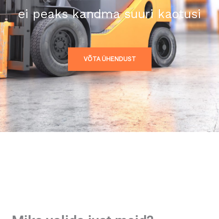
ei peaks kandma suuri kaotusi
VÕTA ÜHENDUST