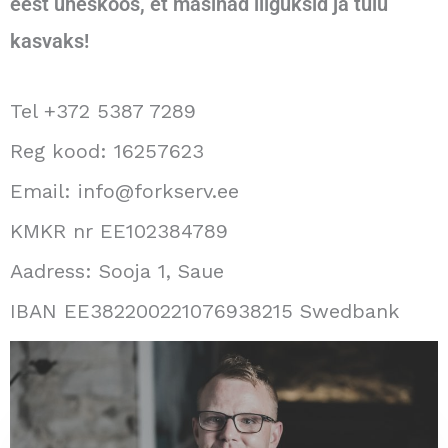
eest üheskoos, et masinad liiguksid ja tulu
kasvaks!
Tel +372 5387 7289
Reg kood: 16257623
Email: info@forkserv.ee
KMKR nr EE102384789
Aadress: Sooja 1, Saue
IBAN EE382200221076938215 Swedbank