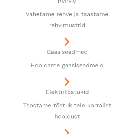
Rehvid
Vahetame rehve ja taastame
rehvimustrid
Gaasiseadmed
Hooldame gaasiseadmeid
Elektritõstukid
Teostame tõstukitele korralist
hooldust