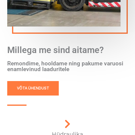
Millega me sind aitame?
Remondime, hooldame ning pakume varuosi
enamlevinud laaduritele
VÕTA ÜHENDUST
Hüdraulika